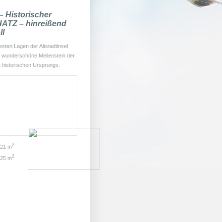
 Historischer
TZ – hinreißend
ll
testen Lagen der Altstadtinsel
er wunderschöne Meilenstein der
 historischen Ursprungs.
2
421 m
2
725 m