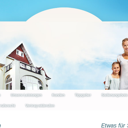
e
Unsere Leistungen
Kunden
Tippgeber
Stellenangebote
rufsrecht
Vertrag widerufen
n
Etwas für 