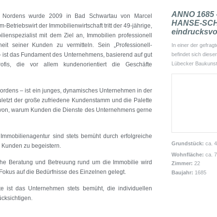
ANNO 1685 –
s Nordens wurde 2009 in Bad Schwartau von Marcel
HANSE-SCHA
-Betriebswirt der Immobilienwirtschaft tritt der 49-jährige,
eindrucksvo
lienspezialist mit dem Ziel an, Immobilien professionell
heit seiner Kunden zu vermitteln. Sein „Professionell-
In einer der gefrag
 – ist das Fundament des Unternehmens, basierend auf gut
befindet sich dies
Lübecker Baukunst
rofis, die vor allem kundenorientiert die Geschäfte
ordens – ist ein junges, dynamisches Unternehmen in der
zuletzt der große zufriedene Kundenstamm und die Palette
davon, warum Kunden die Dienste des Unternehmens gerne
Immobilienagentur sind stets bemüht durch erfolgreiche
Grundstück:
ca. 
n Kunden zu begeistern.
Wohnfläche:
ca. 
he Beratung und Betreuung rund um die Immobilie wird
Zimmer:
22
okus auf die Bedürfnisse des Einzelnen gelegt.
Baujahr:
1685
e ist das Unternehmen stets bemüht, die individuellen
cksichtigen.